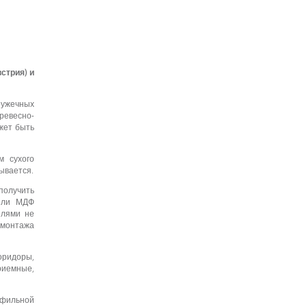
стрия) и
ружечных
ревесно-
жет быть
м сухого
ывается.
получить
нели МДФ
елями не
 монтажа
оридоры,
риемные,
офильной