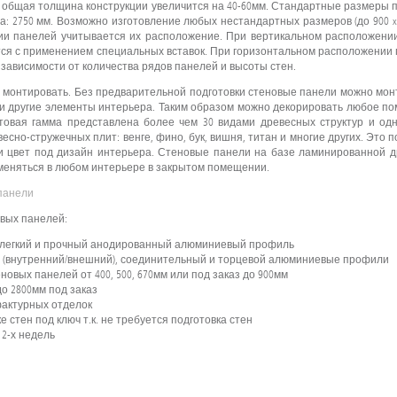
 общая толщина конструкции увеличится на 40-60мм. Стандартные размеры п
на: 2750 мм. Возможно изготовление любых нестандартных размеров (до 900 x
нии панелей учитывается их расположение. При вертикальном расположени
ся с применением специальных вставок. При горизонтальном расположении 
зависимости от количества рядов панелей и высоты стен.
гко монтировать. Без предварительной подготовки стеновые панели можно мо
, и другие элементы интерьера. Таким образом можно декорировать любое п
етовая гамма представлена более чем 30 видами древесных структур и од
сно-стружечных плит: венге, фино, бук, вишня, титан и многие других. Это 
и цвет под дизайн интерьера. Стеновые панели на базе ламинированной д
меняться в любом интерьере в закрытом помещении.
панели
вых панелей:
я легкий и прочный анодированный алюминиевый профиль
й (внутренний/внешний), соединительный и торцевой алюминиевые профили
вых панелей от 400, 500, 670мм или под заказ до 900мм
о 2800мм под заказ
фактурных отделок
 стен под ключ т.к. не требуется подготовка стен
2-х недель