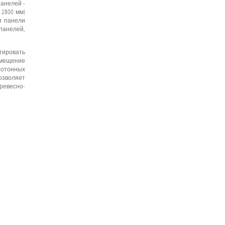
анелей -
 2800 мм)
и панели
панелей,
нтировать
омещение
нотонных
позволяет
ревесно-