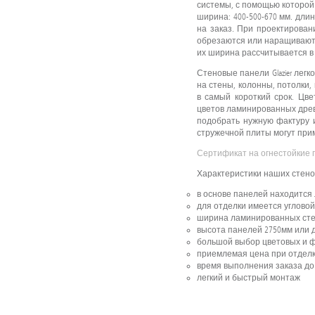
системы, с помощью которой
ширина: 400-500-670 мм. дли
на заказ. При проектирова
обрезаются или наращивают
их ширина рассчитывается в 
Стеновые панели Glazier ле
на стены, колонны, потолки
в самый короткий срок. Цв
цветов ламинированных древе
подобрать нужную фактуру 
стружечной плиты могут при
Сертификат на огнестойкие 
Характеристики наших стено
в основе панелей находитс
для отделки имеется углово
ширина ламинированных стено
высота панелей 2750мм или д
большой выбор цветовых и 
приемлемая цена при отделке
время выполнения заказа до 
легкий и быстрый монтаж