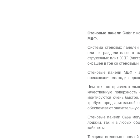
Стеновые панели Glazier с
МДФ.
Система стеновых панелей 
плит и разделительного а
стружечных плит EGEER (Авс
окрашен в тон со стеновыми
Стеновые панели МДФ - эк
прессования мелкодисперсно
Чем же так привлекательн
качественную поверхность
монтируются очень быстро
требует предварительной о
обеспечивают значительную 
Стеновые панели Glazier мо
лоджии, так и в любых общ
кабинеты...
Толщина стеновых панелей 