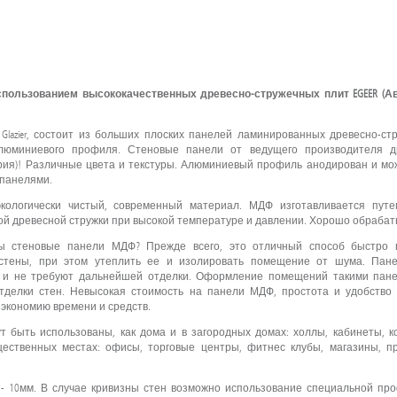
 использованием высококачественных древесно-стружечных плит EGEER (Ав
Glazier, состоит из больших плоских панелей ламинированных древесно-ст
люминиевого профиля. Стеновые панели от ведущего производителя д
трия)! Различные цвета и текстуры. Алюминиевый профиль анодирован и мо
 панелями.
ологически чистый, современный материал. МДФ изготавливается путе
й древесной стружки при высокой температуре и давлении. Хорошо обрабат
ы стеновые панели МДФ? Прежде всего, это отличный способ быстро 
 стены, при этом утеплить ее и изолировать помещение от шума. Па
, и не требуют дальнейшей отделки. Оформление помещений такими пан
тделки стен. Невысокая стоимость на панели МДФ, простота и удобство
экономию времени и средств.
гут быть использованы, как дома и в загородных домах: холлы, кабинеты, к
ественных местах: офисы, торговые центры, фитнес клубы, магазины, п
- 10мм. В случае кривизны стен возможно использование специальной пр